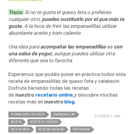
Truco:
Si no te gusta el queso feta o prefieres
cualquier otro,
puedes sustituirlo por el que más te
guste.
A la hora de freír las empanadillas utilizar
abundante aceite y bien caliente.
Una idea para
acompañar las empanadillas
es
con
una salsa de yogur,
aunque puedes utilizar otra
diferente que sea tu favorita.
Esperamos que podáis poner en práctica todos esta
receta de empanadillas de queso feta y calabacín.
Disfruta haciendo todas las recetas
de
nuestro
recetario online,
y descubre muchas
recetas más en
nuestro
blog.
BICARBONATO DE SODIO
EMPANADILLAS
5
(100%)
1
vote
RECETA
RECETA EL VESUBIO
RECETA FÁCIL
RECETAS SALADAS
SEPTIEMBRE