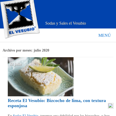
Sodas y Sales el Vesubio
MENÚ
Archivo por meses:
julio 2020
22 julio
Receta El Vesubio: Bizcocho de lima, con textura
esponjosa
En
Sodas El Veusbio
, tenemos una debilidad por los bizcochos, y hoy