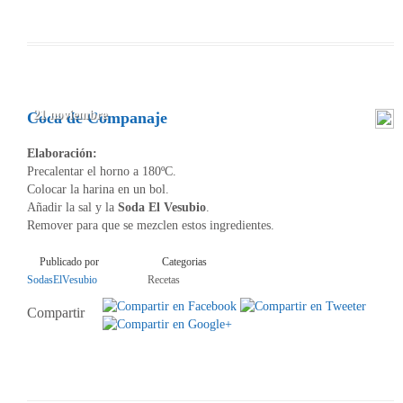
21 noviembre
Coca de Companaje
Elaboración:
Precalentar el horno a 180ºC.
Colocar la harina en un bol.
Añadir la sal y la
Soda El Vesubio
.
Remover para que se mezclen estos ingredientes.
Publicado por
Categorias
SodasElVesubio
Recetas
Compartir