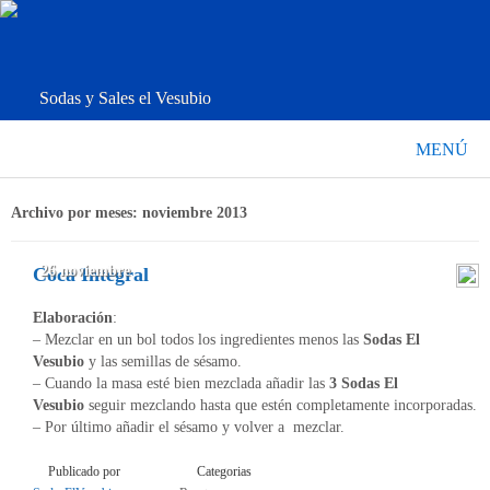
Sodas y Sales el Vesubio
MENÚ
Archivo por meses:
noviembre 2013
26 noviembre
Coca Integral
Elaboración
:
– Mezclar en un bol todos los ingredientes menos las
Sodas El
Vesubio
y las semillas de sésamo.
– Cuando la masa esté bien mezclada añadir las
3 Sodas El
Vesubio
seguir mezclando hasta que estén completamente incorporadas.
– Por último añadir el sésamo y volver a mezclar.
Publicado por
Categorias