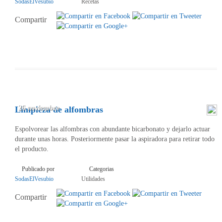
SodasElVesubio
Recetas
Compartir
26 noviembre
Limpieza de alfombras
Espolvorear las alfombras con abundante bicarbonato y dejarlo actuar
durante unas horas. Posteriormente pasar la aspiradora para retirar todo
el producto.
Publicado por
Categorias
SodasElVesubio
Utilidades
Compartir