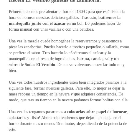
Receta El Vesubio galletas de zanahoria:
Primero debemos precalentar el horno a 180ºC para que esté listo a la
hora de hornear nuestras deliciosa galletas. Tras esto,
batiremos la
mantequilla junto con el azúcar
en un bol. Lo podemos hacer de
forma manual con unas varillas o con una batidora.
Una vez la mezcla quede homogénea la reservaremos y pasaremos a
picar las zanahorias. Puedes hacerlo a trocitos pequeños o rallarla, como
se prefiera el sabor. Tras hacerlo lo añadiremos al azúcar y la
mantequilla con el resto de ingredientes:
harina, canela, sal y un
sobre de Sodas El Vesubio
. De nuevo volvemos a mezclar todo muy
bien.
Una vez todos nuestros ingredientes estén bien integrados pasamos a la
siguiente fase, formar nuestras galletas. Para ello, lo mejor es dejar la
masa reposar un tiempo en la nevera y que adquiera consistencia. De
modo, que tras un tiempo en la nevera podamos formas bolitas con ella.
Una vez las tengamos pasaremos a
colocarlas sobre papel de hornear
,
aplastarlas y ¡listo! Ahora solo tendremos que dejar la bandeja en el
horno durante mas o menos 15 minutos, dependiendo de la potencia de
este.