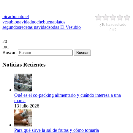
bicarbonato el
vesubio
navidad
nochebuena
platos
¿Te ha resultado
segundos
recetas navidad
sodas El Vesubio
útil?
20
DIC
Buscar:
Noticias Recientes
Qué es el co-packing alimentario y cuándo interesa a una
marca
13 julio 2026
Para qué sirve la sal de frutas y cómo tomarla