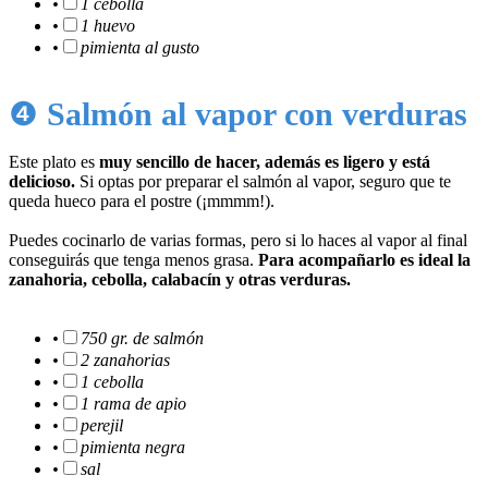
•
1 cebolla
•
1 huevo
•
pimienta al gusto
❹
Salmón al vapor con verduras
Este plato es
muy sencillo de hacer, además es ligero y está
delicioso.
Si optas por preparar el salmón al vapor, seguro que te
queda hueco para el postre (¡mmmm!).
Puedes cocinarlo de varias formas, pero si lo haces al vapor al final
conseguirás que tenga menos grasa.
Para acompañarlo es ideal la
zanahoria, cebolla, calabacín y otras verduras.
•
750 gr. de salmón
•
2 zanahorias
•
1 cebolla
•
1 rama de apio
•
perejil
•
pimienta negra
•
sal