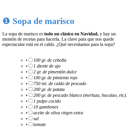
❶
Sopa de marisco
La sopa de marisco es
todo un clásico en Navidad,
y hay un
montón de recetas para hacerla. La clave para que nos quede
espectacular está en el caldo. ¿Qué necesitamos para la sopa?
•
100 gr. de cebolla
•
1 diente de ajo
•
2 gr. de pimentón dulce
•
100 gr. de pimiento rojo
•
750 ml. de caldo de pescado
•
200 gr. de patata
•
200 gr. de pescado blanco (merluza, bacalao, etc).
•
1 pulpo cocido
•
10 gambones
•
aceite de oliva virgen extra
•
sal
•
tomate