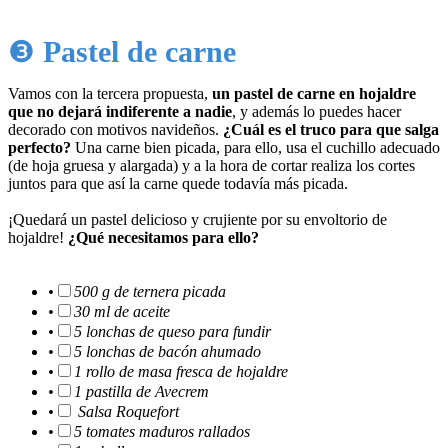
❸
Pastel de carne
Vamos con la tercera propuesta,
un pastel de carne en hojaldre
que no dejará indiferente a nadie
, y además lo puedes hacer
decorado con motivos navideños.
¿Cuál es el truco para que salga
perfecto?
Una carne bien picada, para ello, usa el cuchillo adecuado
(de hoja gruesa y alargada) y a la hora de cortar realiza los cortes
juntos para que así la carne quede todavía más picada.
¡Quedará un pastel delicioso y crujiente por su envoltorio de
hojaldre!
¿Qué necesitamos para ello?
•
500 g de ternera picada
•
30 ml de aceite
•
5 lonchas de queso para fundir
•
5 lonchas de bacón ahumado
•
1 rollo de masa fresca de hojaldre
•
1 pastilla de Avecrem
•
Salsa Roquefort
•
5 tomates maduros rallados