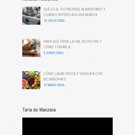
QUÉ ES EL CO-PACKING ALIMENTARIO Y
CUÁNDO INTERESA A UNA MARCA
13 JULIO 2026
PARA QUÉ SIRVE LA SAL DE FRUTAS Y
CÓMO TOMARLA
3 JUNIO 2026
CÓMO LAVAR FRUTA Y VERDURA CON
BICARBONATO
15 MAYO 2026
Tarta de Manzana