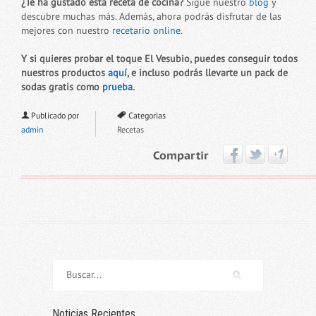
¿Te ha gustado esta receta de cocina?
Sigue nuestro
blog
y
descubre muchas más. Además, ahora podrás disfrutar de las
mejores con nuestro
recetario online
.
Y si quieres probar el toque
El Vesubio
, puedes conseguir todos
nuestros productos
aquí
, e incluso podrás llevarte un pack de
sodas gratis como
prueba
.
Publicado por
Categorias
admin
Recetas
Compartir
Noticias Recientes