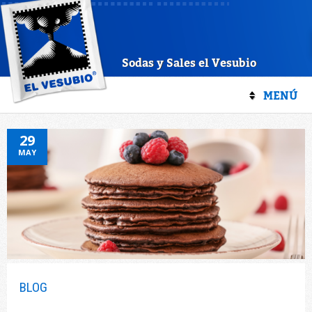
Sodas y Sales el Vesubio
MENÚ
29
MAY
BLOG