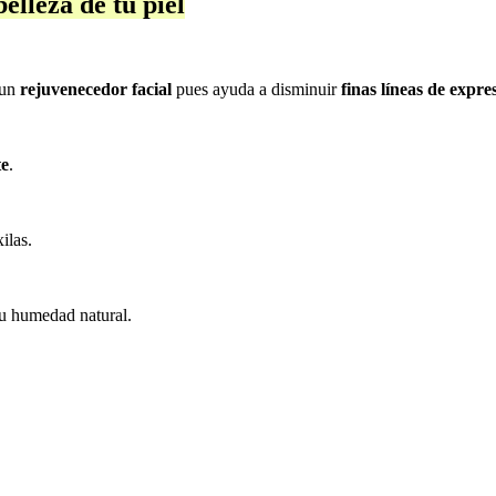
elleza de tu piel
 un
rejuvenecedor facial
pues ayuda a disminuir
finas líneas de expre
te
.
xilas.
u humedad natural.