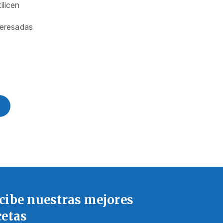
ilicen
teresadas
cibe nuestras mejores
cetas